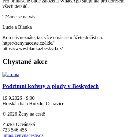
Pro přihlášené bude založena WhatsApp skupinka pro dořešení
všech detailů.
Těšíme se na vás
Lucie a Blanka
Kdo nás neznáte, tak více o nás se můžete dočíst na:
https://zenynaceste.cz/lide/
https://www.blankazbeskyd.cz/
Chystané akce
Podzimní kořeny a plody v Beskydech
19.9.2026 · 9:00
Horská chata Hnízdo, Ostravice
© 2026 Ženy na cestě
Zuzka Oceánská
723 546 455
info@zenynaceste.cz