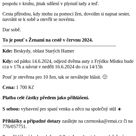
pospolu v kruhu, jinak sdílení v plynutí tady a teď.
Cesta přírodou, kdy mohu za pomoci žen, dovolím si napsat sester,
navrátit se k sobě a otevřít se novému.
Dar sobě.
To je pouť s Ženami na cestě v červnu 2024.
———————————————————————-
Kde:
Beskydy, oblast Starých Hamer
Kdy:
od pátku 14.6.2024, odjezd dvěma auty z Frýdku Místku bude
cca v 17h a návrat v neděli 16.6.2024 do cca 14/15h
Pouť je otevřena pro 10 žen, tak se neváhejte hlásit. 🙂
Cena:
1 700 Kč
Platba celé částky předem jako přihlášení.
S sebou:
vybavení pro spaní venku a něco na společný stůl ☀️
Přihlášky a případné dotazy
zasílejte na czernoska@emai.cz či na
776/057751.