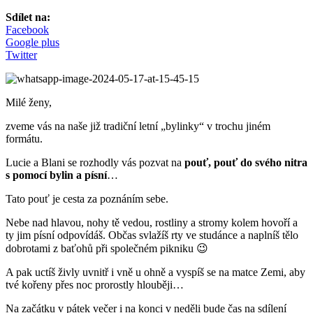
Sdílet na:
Facebook
Google plus
Twitter
Milé ženy,
zveme vás na naše již tradiční letní „bylinky“ v trochu jiném
formátu.
Lucie a Blani se rozhodly vás pozvat na
pouť, pouť do svého nitra
s pomocí bylin a písní
…
Tato pouť je cesta za poznáním sebe.
Nebe nad hlavou, nohy tě vedou, rostliny a stromy kolem hovoří a
ty jim písní odpovídáš. Občas svlažíš rty ve studánce a naplníš tělo
dobrotami z baťohů při společném pikniku 😉
A pak uctíš živly uvnitř i vně u ohně a vyspíš se na matce Zemi, aby
tvé kořeny přes noc prorostly hlouběji…
Na začátku v pátek večer i na konci v neděli bude čas na sdílení